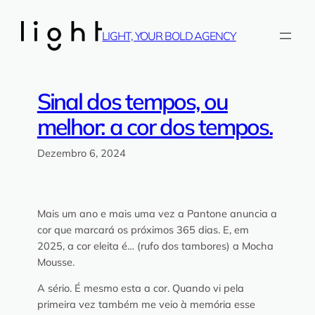
Saltar
para
LIGHT, YOUR BOLD AGENCY
o
conteúdo
Sinal dos tempos, ou
melhor: a cor dos tempos.
Dezembro 6, 2024
Mais um ano e mais uma vez a Pantone anuncia a
cor que marcará os próximos 365 dias. E, em
2025, a cor eleita é…
(rufo dos tambores)
a Mocha
Mousse.
A sério. É mesmo esta a cor. Quando vi pela
primeira vez também me veio à memória esse